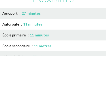
Aéroport
27 minutes
Autoroute
11 minutes
École primaire
11 minutes
École secondaire
11 mètres
Hôpital/clinique
30 mètres
Médecin
11 minutes
Supermarché
11 minutes
Université
37 mètres