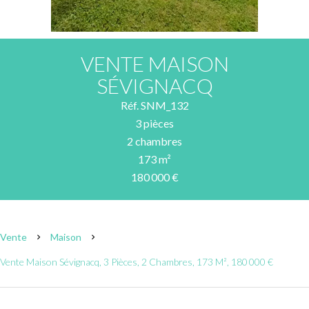
VENTE MAISON
SÉVIGNACQ
Réf. SNM_132
3 pièces
2 chambres
173 m²
180 000 €
Vente
Maison
Vente Maison Sévignacq, 3 Pièces, 2 Chambres, 173 M², 180 000 €