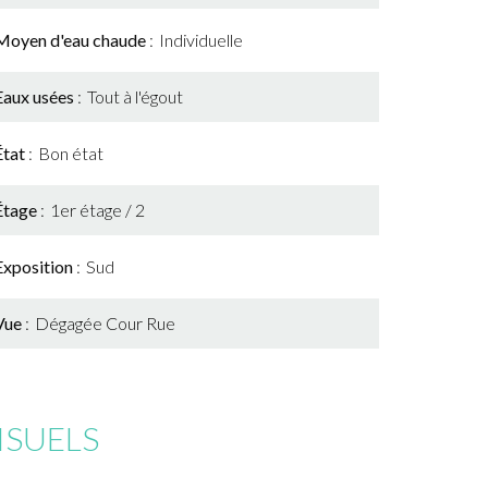
Moyen d'eau chaude
Individuelle
Eaux usées
Tout à l'égout
État
Bon état
Étage
1er étage / 2
Exposition
Sud
Vue
Dégagée Cour Rue
ISUELS