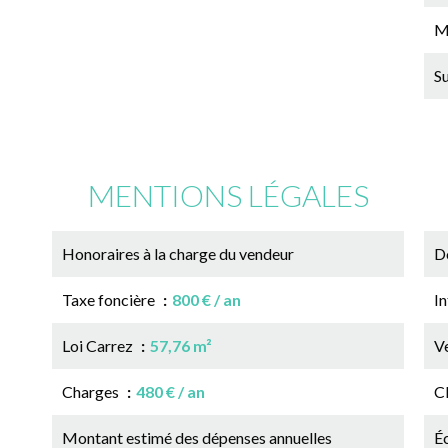
M
S
MENTIONS LÉGALES
Honoraires à la charge du vendeur
D
Taxe foncière
800 € / an
In
Loi Carrez
57,76 m²
Ve
Charges
480 € / an
C
Montant estimé des dépenses annuelles
Éc