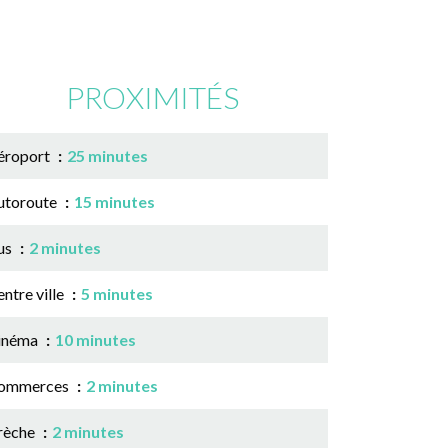
PROXIMITÉS
éroport
25 minutes
utoroute
15 minutes
us
2 minutes
ntre ville
5 minutes
inéma
10 minutes
ommerces
2 minutes
rèche
2 minutes