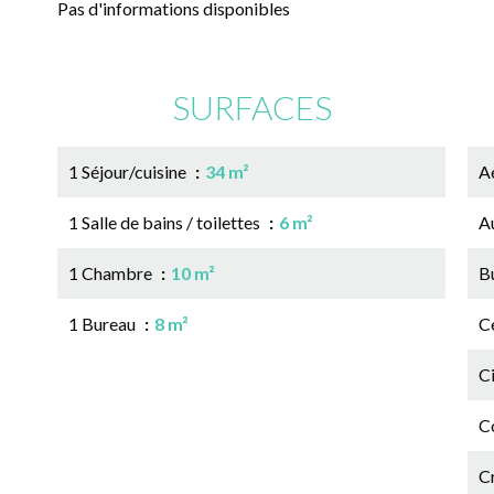
Pas d'informations disponibles
SURFACES
1 Séjour/cuisine
34 m²
A
1 Salle de bains / toilettes
6 m²
A
1 Chambre
10 m²
B
1 Bureau
8 m²
Ce
C
C
C