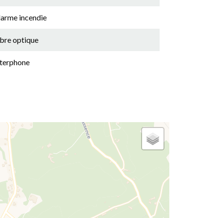
larme incendie
ibre optique
nterphone