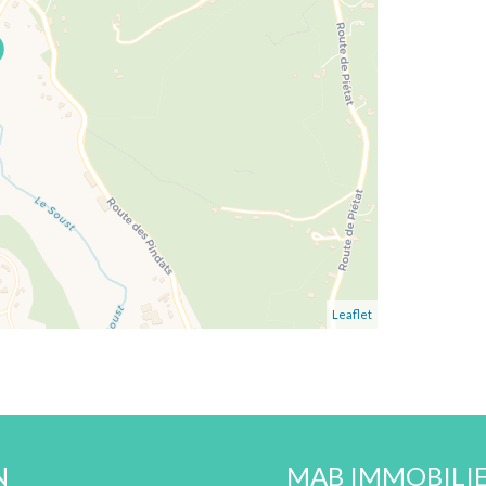
Leaflet
N
MAB IMMOBILI